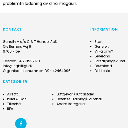
problemfri laddning av dina magasin.
KONTAKT
INFORMATION
Guncity - c/o C & T Handel ApS
Start
Ole Rømers Vej 9
Generelt
6760 Ribe
Vilka är vi?
Leverans
Telefon
:
+45 71997170
Försäljningsvillkor
info@legbilligt.dk
Download
Organisationsnummer
:
DK - 42464996
Ditt konto
KATEGORIER
Airsoft
Luftgevär / luftpistoler
kulor & Gas
Defense Training/Paintball
Tillbehör
Andra kategorier
REA