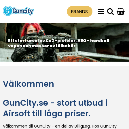
BRANDS
Ett stort urval av Co2 -pistoler, AEG - hardball
vapen och massor av tillbehör
Välkommen
GunCity.se - stort utbud i
Airsoft till låga priser.
Välkommen till GunCity - en del av BilligLeg. Hos GunCity