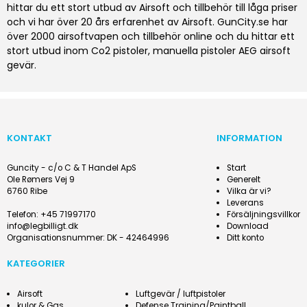
hittar du ett stort utbud av Airsoft och tillbehör till låga priser
och vi har över 20 års erfarenhet av Airsoft. GunCity.se har
över 2000 airsoftvapen och tillbehör online och du hittar ett
stort utbud inom Co2 pistoler, manuella pistoler AEG airsoft
gevär.
KONTAKT
INFORMATION
Guncity - c/o C & T Handel ApS
Start
Ole Rømers Vej 9
Generelt
6760 Ribe
Vilka är vi?
Leverans
Telefon
:
+45 71997170
Försäljningsvillkor
info@legbilligt.dk
Download
Organisationsnummer
:
DK - 42464996
Ditt konto
KATEGORIER
Airsoft
Luftgevär / luftpistoler
kulor & Gas
Defense Training/Paintball